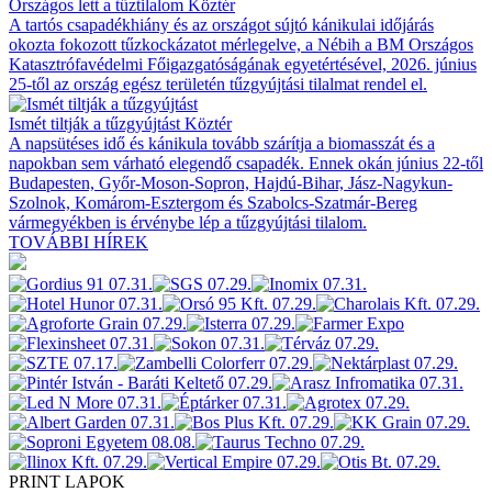
Országos lett a tűztilalom
Köztér
A tartós csapadékhiány és az országot sújtó kánikulai időjárás
okozta fokozott tűzkockázatot mérlegelve, a Nébih a BM Országos
Katasztrófavédelmi Főigazgatóságának egyetértésével, 2026. június
25-től az ország egész területén tűzgyújtási tilalmat rendel el.
Ismét tiltják a tűzgyújtást
Köztér
A napsütéses idő és kánikula tovább szárítja a biomasszát és a
napokban sem várható elegendő csapadék. Ennek okán június 22-től
Budapesten, Győr-Moson-Sopron, Hajdú-Bihar, Jász-Nagykun-
Szolnok, Komárom-Esztergom és Szabolcs-Szatmár-Bereg
vármegyékben is érvénybe lép a tűzgyújtási tilalom.
TOVÁBBI HÍREK
PRINT LAPOK