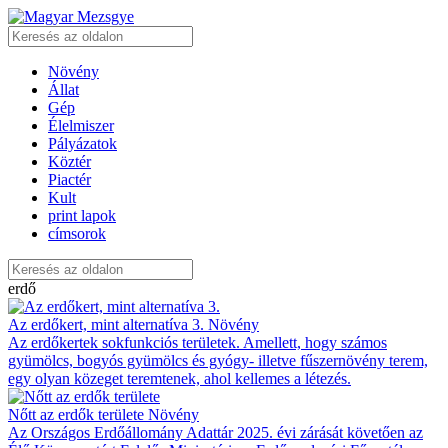
Növény
Állat
Gép
Élelmiszer
Pályázatok
Köztér
Piactér
Kult
print lapok
címsorok
erdő
Az erdőkert, mint alternatíva 3.
Növény
Az erdőkertek sokfunkciós területek. Amellett, hogy számos
gyümölcs, bogyós gyümölcs és gyógy- illetve fűszernövény terem,
egy olyan közeget teremtenek, ahol kellemes a létezés.
Nőtt az erdők területe
Növény
Az Országos Erdőállomány Adattár 2025. évi zárását követően az