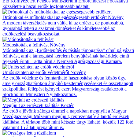
Élő Környezetért Felelős Minisztérium Erdőrendezési Főosztálya
közzétette a hazai erdők legfontosabb adatait.
Drónokkal és műholdakkal az egészségesebb erdőkért
Növény
A modern távérzékelés nem váltja ki az erdészt, de pontosabbá,
gyorsabbá teheti a szakmai döntéseket és kíméletesebbé az
erdőkezelési beavatkozásokat.
Módosították a felhívást
Növény
Módosították az „Erdőtelepítés és fásítás támogatása” című pályázati
felhívást, ami a támogatási kérelem benyújtásának határideje című
fejezetét érinti – adta hírül a Nemzeti Agrárgazdasági Kamara.
Uniós szinten az erdők védelméről
Növény
Az erdők védelme és fenntartható hasznosítása olyan közös ügy,
amely országhatárokon átnyúló kezdeményezéseket és összehangolt
szakpolitikai fellépést igényel, ezért Magyarország csatlakozott a
Stockholmi Miniszteri Nyilatkozathoz.
Megújult az erdészeti kiállítás
Köztér
Az erdő a jövőnk záloga címmel a napokban megnyílt a Magyar
Mezőgazdasági Múzeum megújult, reprezentatív állandó erdészeti
kiállítása. A tárlaton több mint kétszáz tárgy látható, köztük 122 fotó,
valamint 15 állati preparátum is.