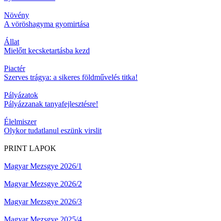
Növény
A vöröshagyma gyomirtása
Állat
Mielőtt kecsketartásba kezd
Piactér
Szerves trágya: a sikeres földművelés titka!
Pályázatok
Pályázzanak tanyafejlesztésre!
Élelmiszer
Olykor tudatlanul eszünk virslit
PRINT LAPOK
Magyar Mezsgye 2026/1
Magyar Mezsgye 2026/2
Magyar Mezsgye 2026/3
Magyar Mezsgye 2025/4