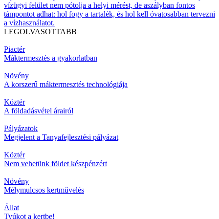
vízügyi felület nem pótolja a helyi mérést, de aszályban fontos
támpontot adhat: hol fogy a tartalék, és hol kell óvatosabban tervezni
a vízhasználatot.
LEGOLVASOTTABB
Piactér
Máktermesztés a gyakorlatban
Növény
A korszerű máktermesztés technológiája
Köztér
A földadásvétel árairól
Pályázatok
Megjelent a Tanyafejlesztési pályázat
Köztér
Nem vehetünk földet készpénzért
Növény
Mélymulcsos kertművelés
Állat
Tyúkot a kertbe!