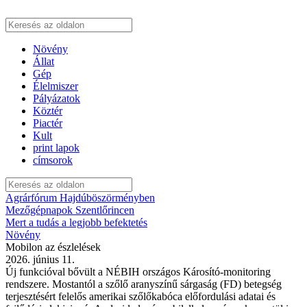
Növény
Állat
Gép
Élelmiszer
Pályázatok
Köztér
Piactér
Kult
print lapok
címsorok
Agrárfórum Hajdúböszörményben
Mezőgépnapok Szentlőrincen
Mert a tudás a legjobb befektetés
Növény
Mobilon az észlelések
2026. június 11.
Új funkcióval bővült a NÉBIH országos Károsító-monitoring
rendszere. Mostantól a szőlő aranyszínű sárgaság (FD) betegség
terjesztésért felelős amerikai szőlőkabóca előfordulási adatai és