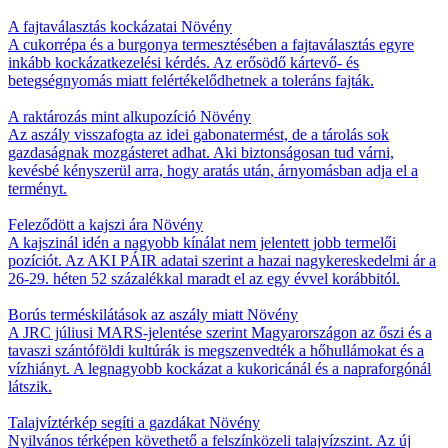
A fajtaválasztás kockázatai
Növény
A cukorrépa és a burgonya termesztésében a fajtaválasztás egyre
inkább kockázatkezelési kérdés. Az erősödő kártevő- és
betegségnyomás miatt felértékelődhetnek a toleráns fajták.
A raktározás mint alkupozíció
Növény
Az aszály visszafogta az idei gabonatermést, de a tárolás sok
gazdaságnak mozgásteret adhat. Aki biztonságosan tud várni,
kevésbé kényszerül arra, hogy aratás után, árnyomásban adja el a
terményt.
Feleződött a kajszi ára
Növény
A kajszinál idén a nagyobb kínálat nem jelentett jobb termelői
pozíciót. Az AKI PÁIR adatai szerint a hazai nagykereskedelmi ár a
26-29. héten 52 százalékkal maradt el az egy évvel korábbitól.
Borús terméskilátások az aszály miatt
Növény
A JRC júliusi MARS-jelentése szerint Magyarországon az őszi és a
tavaszi szántóföldi kultúrák is megszenvedték a hőhullámokat és a
vízhiányt. A legnagyobb kockázat a kukoricánál és a napraforgónál
látszik.
Talajvíztérkép segíti a gazdákat
Növény
Nyilvános térképen követhető a felszínközeli talajvízszint. Az új