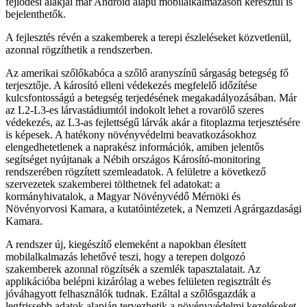
fejlődési alakjai már Android alapú mobilalkalmazáson keresztül is
bejelenthetők.
A fejlesztés révén a szakemberek a terepi észleléseket közvetlenül,
azonnal rögzíthetik a rendszerben.
Az amerikai szőlőkabóca a szőlő aranyszínű sárgaság betegség fő
terjesztője. A károsító elleni védekezés megfelelő időzítése
kulcsfontosságú a betegség terjedésének megakadályozásában. Már
az L2-L3-es lárvastádiumtól indokolt lehet a rovarölő szeres
védekezés, az L3-as fejlettségű lárvák akár a fitoplazma terjesztésére
is képesek. A hatékony növényvédelmi beavatkozásokhoz
elengedhetetlenek a naprakész információk, amiben jelentős
segítséget nyújtanak a Nébih országos Károsító-monitoring
rendszerében rögzített szemleadatok. A felületre a következő
szervezetek szakemberei tölthetnek fel adatokat: a
kormányhivatalok, a Magyar Növényvédő Mérnöki és
Növényorvosi Kamara, a kutatóintézetek, a Nemzeti Agrárgazdasági
Kamara.
A rendszer új, kiegészítő elemeként a napokban élesített
mobilalkalmazás lehetővé teszi, hogy a terepen dolgozó
szakemberek azonnal rögzítsék a szemlék tapasztalatait. Az
applikációba belépni kizárólag a webes felületen regisztrált és
jóváhagyott felhasználók tudnak. Ezáltal a szőlősgazdák a
legfrissebb adatok alapján tervezhetik a növényvédelmi kezeléseket.