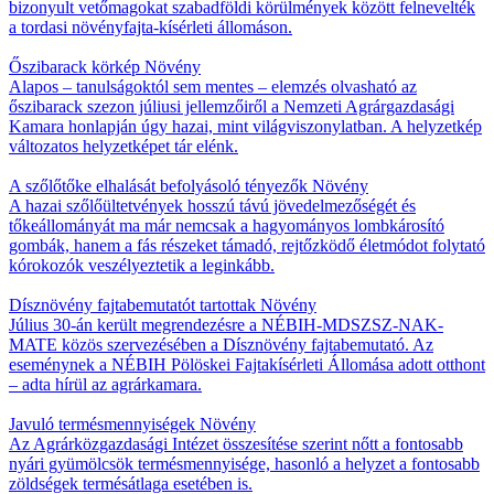
bizonyult vetőmagokat szabadföldi körülmények között felnevelték
a tordasi növényfajta-kísérleti állomáson.
Őszibarack körkép
Növény
Alapos – tanulságoktól sem mentes – elemzés olvasható az
őszibarack szezon júliusi jellemzőiről a Nemzeti Agrárgazdasági
Kamara honlapján úgy hazai, mint világviszonylatban. A helyzetkép
változatos helyzetképet tár elénk.
A szőlőtőke elhalását befolyásoló tényezők
Növény
A hazai szőlőültetvények hosszú távú jövedelmezőségét és
tőkeállományát ma már nemcsak a hagyományos lombkárosító
gombák, hanem a fás részeket támadó, rejtőzködő életmódot folytató
kórokozók veszélyeztetik a leginkább.
Dísznövény fajtabemutatót tartottak
Növény
Július 30-án került megrendezésre a NÉBIH-MDSZSZ-NAK-
MATE közös szervezésében a Dísznövény fajtabemutató. Az
eseménynek a NÉBIH Pölöskei Fajtakísérleti Állomása adott otthont
– adta hírül az agrárkamara.
Javuló termésmennyiségek
Növény
Az Agrárközgazdasági Intézet összesítése szerint nőtt a fontosabb
nyári gyümölcsök termésmennyisége, hasonló a helyzet a fontosabb
zöldségek termésátlaga esetében is.